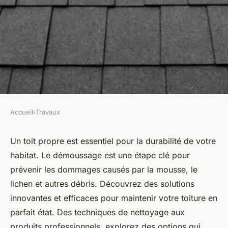
Accueil
›
Travaux
TRAVAUX
Démoussage toiture : les
Un toit propre est essentiel pour la durabilité de votre
habitat. Le démoussage est une étape clé pour
solutions pour un toit durable
prévenir les dommages causés par la mousse, le
et sain
lichen et autres débris. Découvrez des solutions
innovantes et efficaces pour maintenir votre toiture en
Lyam
•
19 avril 2025
•
4 min de lecture
parfait état. Des techniques de nettoyage aux
produits professionnels, explorez des options qui