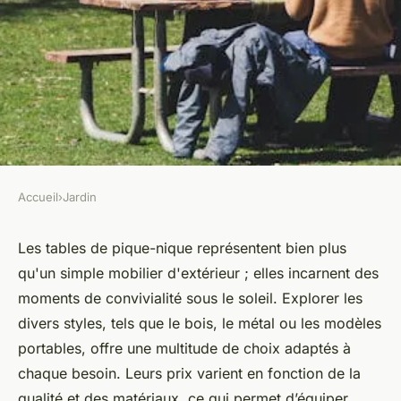
Accueil
›
Jardin
JARDIN
Tout savoir sur les tables de
Les tables de pique-nique représentent bien plus
qu'un simple mobilier d'extérieur ; elles incarnent des
pique-nique : styles et prix
moments de convivialité sous le soleil. Explorer les
divers styles, tels que le bois, le métal ou les modèles
Lyam
•
17 décembre 2024
•
3 min de lecture
portables, offre une multitude de choix adaptés à
chaque besoin. Leurs prix varient en fonction de la
qualité et des matériaux, ce qui permet d’équiper