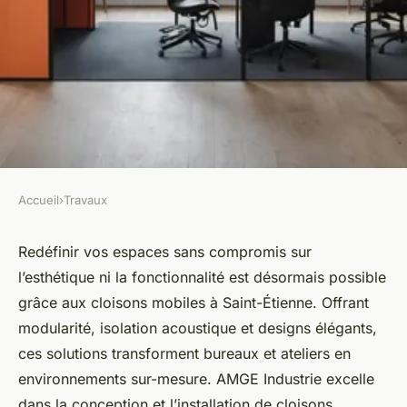
Accueil
›
Travaux
TRAVAUX
Des cloisons mobiles à Saint-
Redéfinir vos espaces sans compromis sur
l’esthétique ni la fonctionnalité est désormais possible
Etienne pour réinventer vos
grâce aux cloisons mobiles à Saint-Étienne. Offrant
espaces
modularité, isolation acoustique et designs élégants,
ces solutions transforment bureaux et ateliers en
Lyam
•
14 décembre 2024
•
5 min de lecture
environnements sur-mesure. AMGE Industrie excelle
dans la conception et l’installation de cloisons