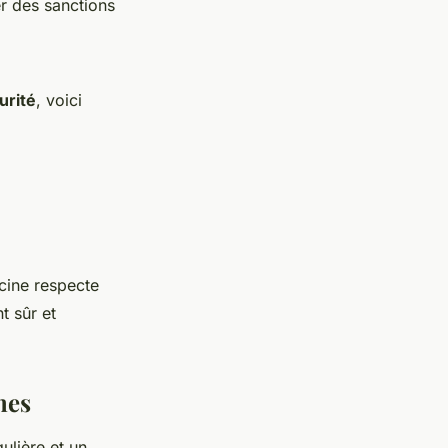
er des sanctions
urité
, voici
cine respecte
t sûr et
nes
gulière et un