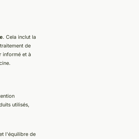
ue
. Cela inclut la
traitement de
r informé et à
cine.
tention
its utilisés,
t l'équilibre de