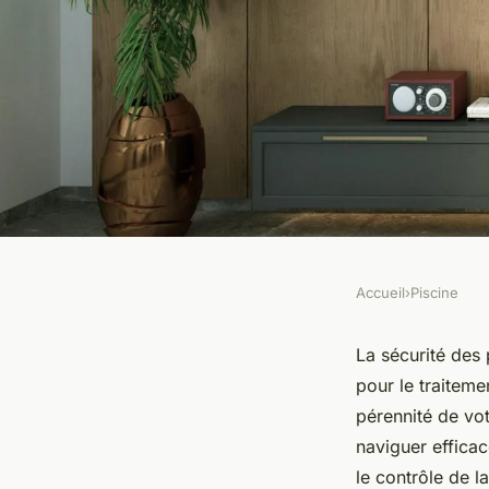
Accueil
›
Piscine
PISCINE
Comprendre les nor
La sécurité des 
pour le traiteme
pour le traitement d
pérennité de vo
naviguer efficac
le contrôle de l
Lyam
•
24 octobre 2024
•
5 min de lecture