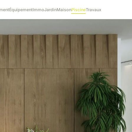
ment
Équipement
Immo
Jardin
Maison
Piscine
Travaux