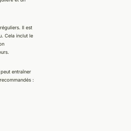
guliers. Il est
. Cela inclut le
ion
urs.
peut entraîner
ux recommandés :