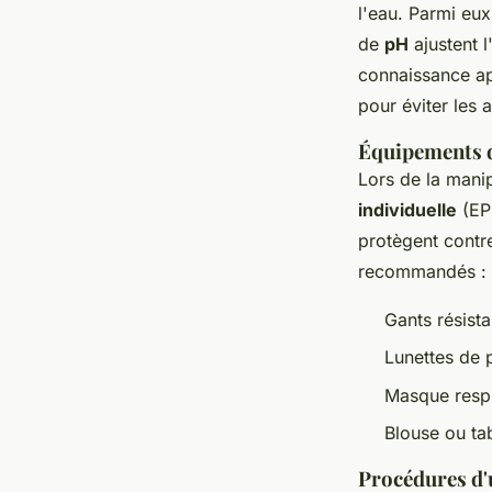
l'eau. Parmi eux
de
pH
ajustent l
connaissance app
pour éviter les 
Équipements d
Lors de la mani
individuelle
(EPI
protègent contre
recommandés :
Gants résist
Lunettes de 
Masque respi
Blouse ou tab
Procédures d'