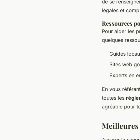
de se renseigner
légales et comp
Ressources po
Pour aider les 
quelques ressour
Guides locaux
Sites web g
Experts en en
En vous référan
toutes les
régle
agréable pour t
Meilleures
Assurer la sécuri