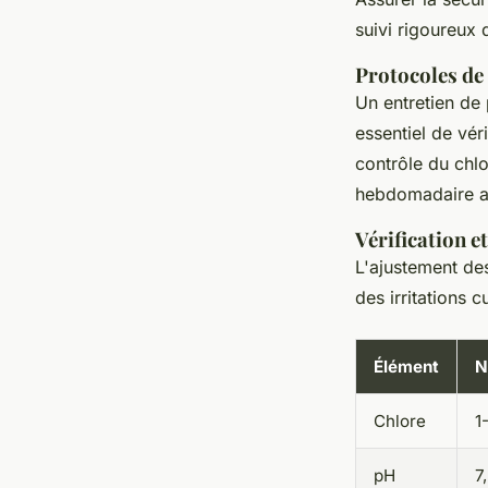
suivi rigoureux
Protocoles de
Un entretien de 
essentiel de vér
contrôle du chlo
hebdomadaire as
Vérification 
L'ajustement des
des irritations 
Élément
N
Chlore
1
pH
7