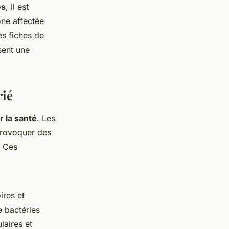
es
, il est
one affectée
es fiches de
sent une
rié
r la santé
. Les
provoquer des
. Ces
ires et
e bactéries
laires et