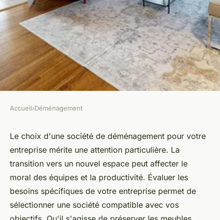
Accueil
›
Déménagement
DÉMÉNAGEMENT
Déménagements d'entreprise :
Le choix d'une société de déménagement pour votre
entreprise mérite une attention particulière. La
comment choisir la bonne
transition vers un nouvel espace peut affecter le
société de déménagement
moral des équipes et la productivité. Évaluer les
besoins spécifiques de votre entreprise permet de
Lyam
•
24 octobre 2024
•
7 min de lecture
sélectionner une société compatible avec vos
objectifs. Qu'il s'agisse de préserver les meubles