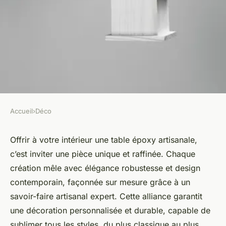
Accueil
›
Déco
DÉCO
Découvrez les avantages d'une
Offrir à votre intérieur une table époxy artisanale,
c’est inviter une pièce unique et raffinée. Chaque
table époxy artisanale pour
création mêle avec élégance robustesse et design
votre intérieur
contemporain, façonnée sur mesure grâce à un
savoir-faire artisanal expert. Cette alliance garantit
Lyam
•
30 septembre 2025
•
6 min de lecture
une décoration personnalisée et durable, capable de
sublimer tous les styles, du plus classique au plus